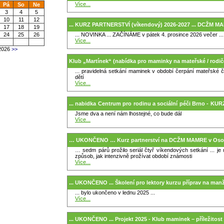
Více...
Pá
So
Ne
3
4
5
10
11
12
... KURZ PARTNERSTVÍ (víkendový) 2026-2027 ... DCŽM 
17
18
19
... NOVINKA ... ZAČÍNÁME v pátek 4. prosince 2026 večer ...
24
25
26
Více...
2026
>>
Klub „Martínek“ (nabídka pro maminky na mateřské / rodi
... pravidelná setkání maminek v období čerpání mateřské či
dětí
Více...
... nabidka Centrum pro rodinu a sociální péči Brno - 
Jsme dva a není nám lhostejné, co bude dál
- BRNO
Více...
… UKONČENO … Kurz partnerství na DCŽM MAMRE v Osov
… sedm párů prožilo seriál čtyř víkendových setkání ... je 
způsob, jak intenzivně prožívat období známosti
Více...
... UKONČENO ... Školení pro lektory kurzu příprav na manže
... bylo ukončeno v lednu 2025 ...
Více...
... UKONČENO ... Projekt 2025 - Klub maminek – příležitost