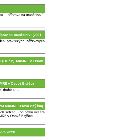
u ... příprava na manželství -
říprav na manželství (2021 -
ích praktických zážitkových
VÍ (DCŽM) MAMRE v Osové
.
RE v Osové Bítýšce
 i druhého ...
(DCŽM MAMRE Osová Bítýška)
ých setkání - od pátku večera
AMRE v Osové Bítýšce.
ora 2023/