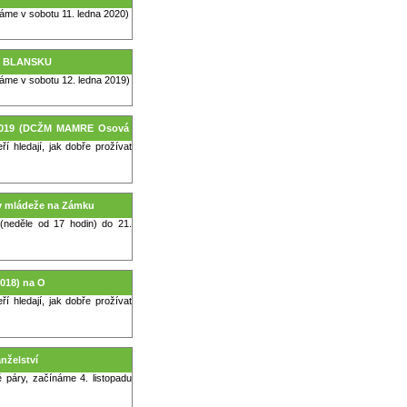
ínáme v sobotu 11. ledna 2020)
 V BLANSKU
ínáme v sobotu 12. ledna 2019)
- 2019 (DCŽM MAMRE Osová
 hledají, jak dobře prožívat
mov mládeže na Zámku
neděle od 17 hodin) do 21.
018) na O
 hledají, jak dobře prožívat
anželství
é páry, začínáme 4. listopadu