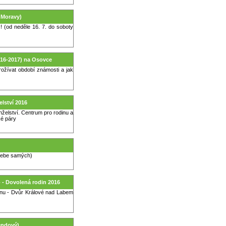
í Moravy)
od neděle 16. 7. do soboty
016-2017) na Osovce
ívat období známosti a jak
elství 2016
želství. Centrum pro rodinu a
ké páry
é sebe samých)
o - Dovolená rodin 2016
inu - Dvůr Králové nad Labem
kendový)