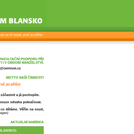
o se tě neptá, proč jsi přišel
ONZULTAČNÍ PODPORU PŘI
 I V OBDOBÍ MANŽELSTVÍ.
va@centrum.cz
MOTTO NAŠÍ ČINNOSTI
oč jsi přišel
zúčastnit a já pochopím.
 pouze odvaha pokračovat.
 co děláme. Věřím na osud,
eagan)
AKTUÁLNÍ NABÍDKA
 (BLANSKO)