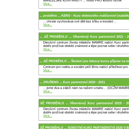
MANŽELSKÉ KONTRASTY ... motto PRO letošní ročník
Více...
... proběhlo ... KERO - Kurz efektivního rodičovství (nabídk
... chcete vychovávat své děti bez křiku a trestání ...
Více...
... JIŽ PROBĚHLO ... Víkendový Kurz partnerství 2021
Diecézní centrum života mládeže MAMRE nabízí Kurz partner
Bítýška)
dobře prožívat období známosti a lépe poznat sebe i druhého
Více...
... JIŽ PROBĚHLO ... Školení pro lektory kurzu příprav na m
Centrum pro rodinu a sociální péči Brno nabízí příležitost pr
Více...
... ZRUŠENO ... Kurz partnerství 2020 - 2021
... jsme dva a záleží nám na našem vztahu ... (DCŽM MAMR
Více...
JIŽ PROBĚHLO ... Víkendový Kurz partnerství 2019 -
Diecézní centrum života mládeže MAMRE nabízí Kurz partner
Bítýška)
dobře prožívat období známosti a lépe poznat sebe i druhého
Více...
JIŽ PROBĚHLO ... SOBOTNÍ KURZ PARTNERSTVÍ 2020 V