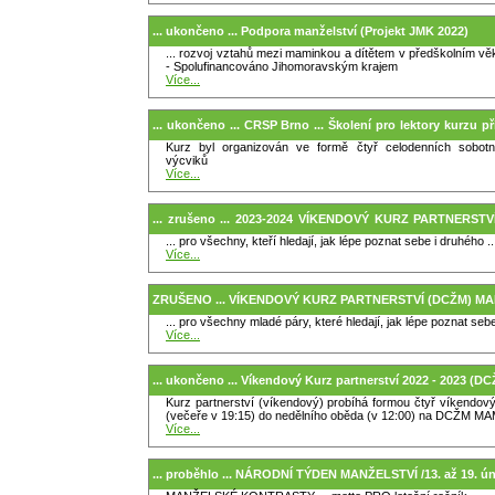
... ukončeno ... Podpora manželství (Projekt JMK 2022)
... rozvoj vztahů mezi maminkou a dítětem v předškolním věk
- Spolufinancováno Jihomoravským krajem
Více...
... ukončeno ... CRSP Brno ... Školení pro lektory kurzu p
Kurz byl organizován ve formě čtyř celodenních sobotn
2023)
výcviků
Více...
... zrušeno ... 2023-2024 VÍKENDOVÝ KURZ PARTNERST
... pro všechny, kteří hledají, jak lépe poznat sebe i druhého ..
Bítýšce
Více...
ZRUŠENO ... VÍKENDOVÝ KURZ PARTNERSTVÍ (DCŽM) MAM
... pro všechny mladé páry, které hledají, jak lépe poznat sebe
Více...
... ukončeno ... Víkendový Kurz partnerství 2022 - 2023 
Kurz partnerství (víkendový) probíhá formou čtyř víkendov
(večeře v 19:15) do nedělního oběda (v 12:00) na DCŽM M
Více...
... proběhlo ... NÁRODNÍ TÝDEN MANŽELSTVÍ /13. až 19. ún