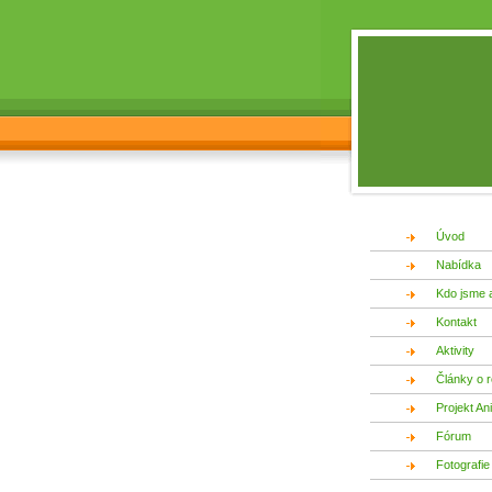
Úvod
Nabídka
Kdo jsme 
Kontakt
Aktivity
Články o r
Projekt An
Fórum
Fotografie