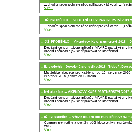
... chodíte spolu a chcete něco udělat pro váš vztah ... (zač
Více...
... JIŽ PROBĚHLO ... SOBOTNÍ KURZ PARTNERSTVÍ 2019
... chodíte spolu a chcete něco udělat pro váš vztah ... (zač
Více...
... JIŽ PROBĚHLO - Víkendový Kurz partnerství 2018 
Diecézní centrum života mládeže MAMRE nabízí všem, kteří
Bítýška)
období známosti a jak se připravovat na manželství ...
Více...
... již proběhlo - Dovolená pro rodiny 2018 - Třeboň, Do
Manželská abeceda pro každého, od 15. července 2018 (
července 2018 (sobota do 12 hodin)
Více...
... byl ukončen ... VÍKENDOVÝ KURZ PARTNERSTVÍ (2017-2
Diecézní centrum života mládeže MAMRE nabízí všem, kteří
období známosti a jak se připravovat na manželství ...
Více...
... již byl ukončen ... Výcvik lektorů pro Kurz přípravy na m
Centrum pro rodinu a sociální péči hledá aktivní manželsk
2017 ...
Více...