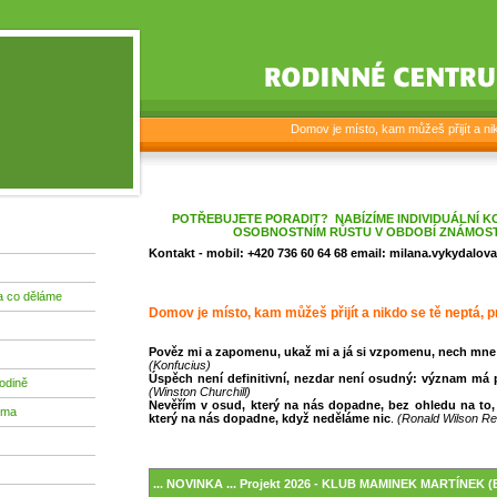
Domov je místo, kam můžeš přijít a nikd
POTŘEBUJETE PORADIT? NABÍZÍME INDIVIDUÁLNÍ K
OSOBNOSTNÍM RŮSTU V OBDOBÍ ZNÁMOSTI
Kontakt - mobil: +420 736 60 64 68 email: milana.vykydalo
a co děláme
Domov je místo, kam můžeš přijít a nikdo se tě neptá, pr
Pověz mi a zapomenu, ukaž mi a já si vzpomenu, nech mne 
(Konfucius)
Úspěch není definitivní, nezdar není osudný: význam má
odině
(Winston Churchill)
Nevěřím v osud, který na nás dopadne, bez ohledu na to,
ima
který na nás dopadne, když neděláme nic
.
(Ronald Wilson R
... NOVINKA ... Projekt 2026 - KLUB MAMINEK MARTÍNEK