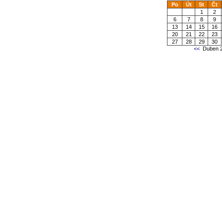
Po
Út
St
Čt
1
2
6
7
8
9
13
14
15
16
20
21
22
23
27
28
29
30
<<
Duben 