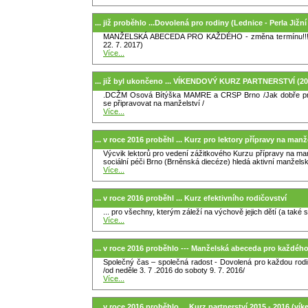
... již proběhlo ...Dovolená pro rodiny (Lednice - Perla Jižn
MANŽELSKÁ ABECEDA PRO KAŽDÉHO - změna termínu!!!! (
22. 7. 2017)
Více...
... již byl ukončeno ... VÍKENDOVÝ KURZ PARTNERSTVÍ (2
.DCŽM Osová Bítýška MAMRE a CRSP Brno /Jak dobře prož
se připravovat na manželství /
Více...
... v roce 2016 proběhl ... Kurz pro lektory přípravy na manž
Výcvik lektorů pro vedení zážitkového Kurzu přípravy na man
sociální péči Brno (Brněnská diecéze) hledá aktivní manžels
Více...
... v roce 2016 proběhl ... Kurz efektivního rodičovství
... pro všechny, kterým záleží na výchově jejich dětí (a tak
Více...
... v roce 2016 proběhlo --- Manželská abeceda pro každéh
Společný čas – společná radost - Dovolená pro každou rod
/od neděle 3. 7 .2016 do soboty 9. 7. 2016/
Více...
... v roce 2016 proběhlo ... Kurz partnerství 2015 - 2016 (ví