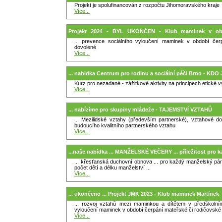
Projekt je spolufinancován z rozpočtu Jihomoravského kraje
Více...
Projekt 2024 - BYL UKONČEN - Klub maminek v obd
... prevence sociálního vyloučení maminek v období čer
rodičovské dovolené Blansko
dovolené
Více...
... nabidka Centrum pro rodinu a sociální péči Brno - 
Kurz pro nezadané - zážitkové aktivity na principech etické 
Více...
... nabízíme pro skupiny mládeže - TAJEMSTVÍ VZTAHŮ
... Mezilidské vztahy (především partnerské), vztahové d
budoucího kvalitního partnerského vztahu
Více...
...naše nabídka ... MANŽELSKÉ VEČERY ... příležitost pro 
... křesťanská duchovní obnova ... pro každý manželský pár
počet dětí a délku manželství ...
Více...
... ukončeno ... Projekt JMK 2023 - Klub maminek Martínek
... rozvoj vztahů mezi maminkou a dítětem v předškolní
vyloučení maminek v období čerpání mateřské či rodičovské
Více...