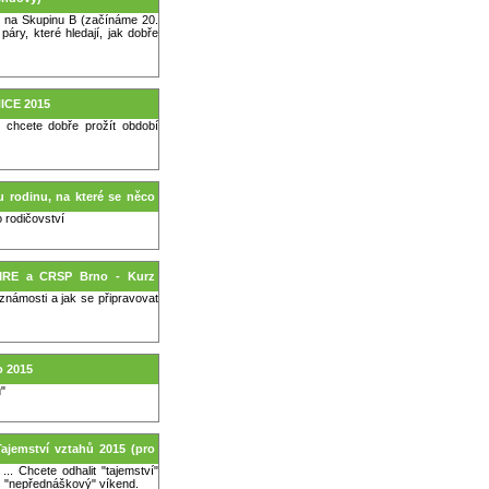
t na Skupinu B (začínáme 20.
páry, které hledají, jak dobře
ICE 2015
. chcete dobře prožít období
u rodinu, na které se něco
o rodičovství
AMRE a CRSP Brno - Kurz
í známosti a jak se připravovat
o 2015
u"
 Tajemství vztahů 2015 (pro
. Chcete odhalit "tajemství"
s "nepřednáškový" víkend.