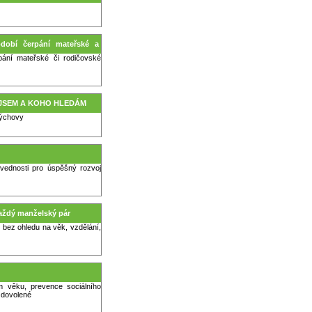
obí čerpání mateřské a
pání mateřské či rodičovské
KDO JSEM A KOHO HLEDÁM
výchovy
ovednosti pro úspěšný rozvoj
každý manželský pár
 bez ohledu na věk, vzdělání,
m věku, prevence sociálního
 dovolené