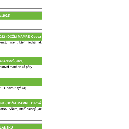
a 2022)
 - 2022 (DCŽM MAMRE Osová
ství všem, kteří hledají, jak
anželství (2021)
o aktivní manželské páry
E - Osová Bítýška)
 2020 (DCŽM MAMRE Osová
ství všem, kteří hledají, jak
 BLANSKU