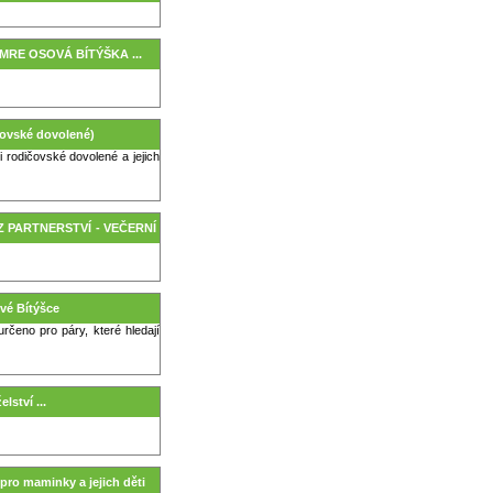
MAMRE OSOVÁ BÍTÝŠKA ...
čovské dovolené)
 rodičovské dovolené a jejich
KURZ PARTNERSTVÍ - VEČERNÍ
é Bítýšce
určeno pro páry, které hledají
lství ...
 pro maminky a jejich děti