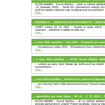
DCŽM MAMRE - Osová Bítýška ... ještě se můžete přihlási
-22. listopadu 2015) ... Seriál čtyř víkendových setkání pro 
prožívat období známosti a jak se připravovat na manželství
Více...
... PROBĚHLO ... SOBOTNÍ KURZ PARTNERSTVÍ – JEDOVN
START sobota 24. 10. 2015 ... myslíte to spolu vážně ..
známosti ... dokážete si udělat na sebe čas ...
Více...
... v roce 2015 proběhlo - Léto 2015 - Dovolená pro celo
... Dovolená pro rodiny 2015 – (Prázdninový) Kurz efektivníh
naučíte ...
Více...
... v roce 2015 proběhlo ... DCŽM Osová Bítýška M
... setkání pro páry, které hledají, jak dobře prožívat obdob
partnerství (víkendový na DCŽM MAMRE), 2014 - 2015
na manželství ...
Více...
... v roce 2015 proběhlo ... Sobotní Kurz partnerství Blansk
... pro všechny, kteří chtějí intenzivně prožívat "chození spol
Více...
... neproběhlo pro malý zájem .. 30. 10. – 1. 11. 2015 ...
DCŽM MAMRE - Osová Bítýška ... již se můžete přihlásit ..
MLADŠÍ od 15+ do 20 let)
principů partnerských vztahů? Potom neváhejte, čeká na Vá