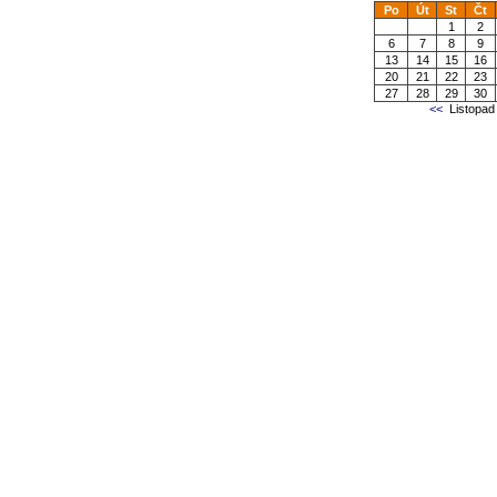
Po
Út
St
Čt
1
2
6
7
8
9
13
14
15
16
20
21
22
23
27
28
29
30
<<
Listopad