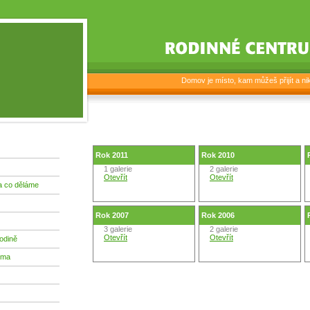
Domov je místo, kam můžeš přijít a nikd
Rok 2011
Rok 2010
1 galerie
2 galerie
Otevřít
Otevřít
a co děláme
Rok 2007
Rok 2006
3 galerie
2 galerie
Otevřít
Otevřít
odině
ima