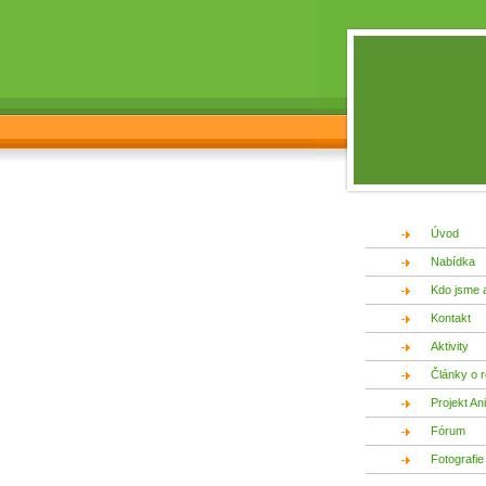
Úvod
Nabídka
Kdo jsme 
Kontakt
Aktivity
Články o r
Projekt An
Fórum
Fotografie