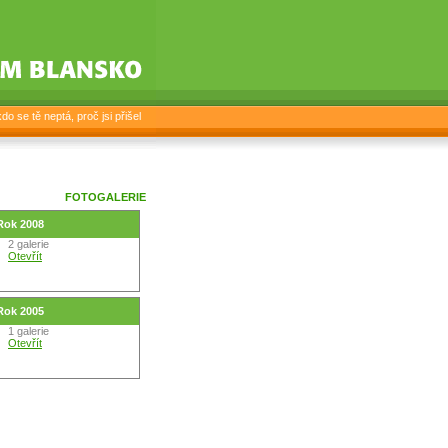
o se tě neptá, proč jsi přišel
FOTOGALERIE
Rok 2008
2 galerie
Otevřít
Rok 2005
1 galerie
Otevřít