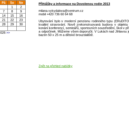
Pá
So
Ne
Přihlášky a informace na Dovolenou rodin 2013
1
2
milana.vykydalova@centrum.cz
7
8
9
mobil +420 736 60 64 68
14
15
16
21
22
23
Ubytování bylo v moderní penzionu rodinného typu (ERuDITO), 
28
29
30
kvalitní stravování. Nově zrekonstruovaná budova v objektu
konání konferencí, seminářů, sportovních soustředění, škol v pří
a odpočinek. Můžeme všem doporučit. V Lukách nad Jihlavou je
026
>>
bazén 50 x 25 m a dětské brouzdaliště.
Zpět na přehled nabídky