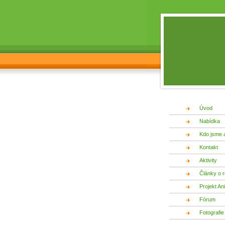
Úvod
Nabídka
Kdo jsme 
Kontakt
Aktivity
Články o r
Projekt An
Fórum
Fotografie