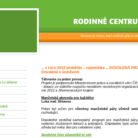
Domov je místo, kam můžeš přijít a nikd
... v roce 2012 proběhlo .. vzpomínka ... DOVOLENÁ PR
Dovolená s úsměvem
Táhneme za jeden provaz
a co děláme
Projekt je podporován Ministerstvem práce a sociálních věcí ČR
- dotace ze státního rozpočtu nestátním neziskovým organizacím
rok 2012 a Jihomoravským krajem
Manželská abeceda pro každého
Luka nad Jihlavou
odině
Pobyt byl určen pro
všechny manželské páry včetně seni
rozhodující.
ima
Dopoledne probíhal samostatný program pro manželské páry,
vedením zkušených lektorů a animátorů. Odpoledne bylo určen
středa byl volný den pro celodenní výlet.
Společné foto účastníků je zde