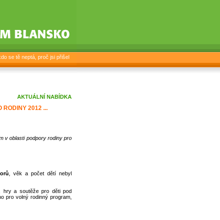
o se tě neptá, proč jsi přišel
AKTUÁLNÍ NABÍDKA
O RODINY 2012 ...
 v oblasti podpory rodiny pro
orů
, věk a počet dětí nebyl
 hry a soutěže pro děti pod
o pro volný rodinný program,