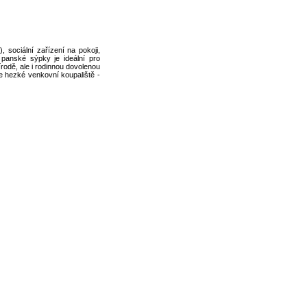
sociální zařízení na pokoji,
 panské sýpky je ideální pro
rodě, ale i rodinnou dovolenou
 hezké venkovní koupaliště -