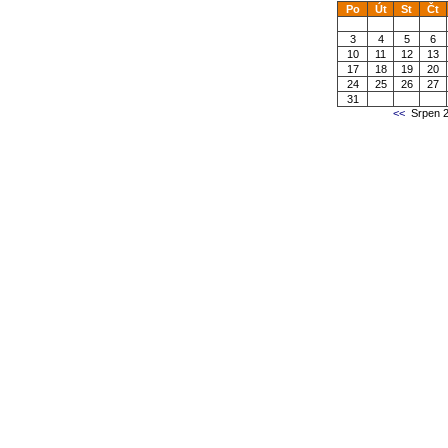
Po
Út
St
Čt
3
4
5
6
10
11
12
13
17
18
19
20
24
25
26
27
31
<<
Srpen 2