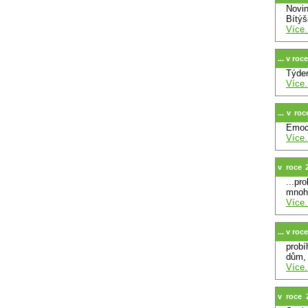
Novi
Bítý
Více.
... v ro
Týde
pro kaž
Více.
... v ro
Emoce
zvládat h
Více.
v roce 
...pr
Sloup v 
mnoha
Více.
... v ro
probí
dům, 
Více.
v roce 