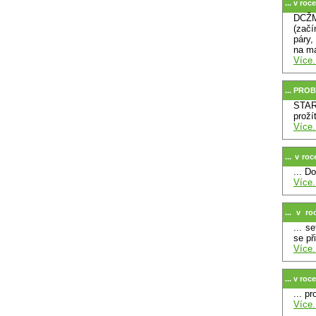
... v ro
DCŽM
(začí
páry,
na ma
Více.
... PRO
STAR
proží
Více.
... v r
... D
naučíte .
Více.
... v r
... s
partner
se př
Více.
... v ro
... p
Více.