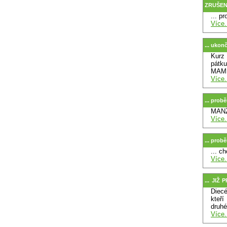
ZRUŠENO
... p
Více.
... ukon
Kurz 
pátk
MAMR
Více.
... pro
MANŽ
Více.
... prob
... c
Více.
... JIŽ
Diec
Bítýška)
kteří
druh
Více.