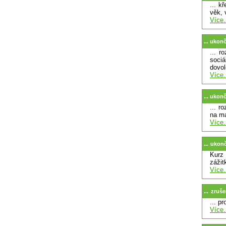
... k
věk, 
Více.
... ukon
... r
soci
dovo
Více.
... ukon
... r
na ma
Více.
... ukon
Kurz
2023)
zážit
Více.
... zru
... p
Bítýšce
Více.