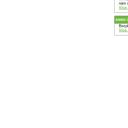
nám i
Více.
ANIMA CZ
Bezpl
Více.