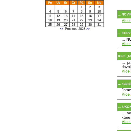
Po
Út
St
Čt
Pá
So
Ne
1
2
3
4
5
6
7
8
9
10
... NOV
11
12
13
14
15
16
17
Více.
18
19
20
21
22
23
24
25
26
27
28
29
30
31
<<
Prosinec 2023
>>
... KUR
... N
Více.
Klub „M
... p
dovol
Více.
... nab
Jsme 
- BRNO
Více.
… UKONČ
… sed
které
Více.