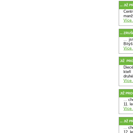
... JIŽ 
Centr
manž
Více.
... ZRUŠ
... 
Bítýš
Více.
JIŽ PRO
Diec
Bítýška)
kteří
druh
Více.
JIŽ PR
... c
11. l
Více.
... JIŽ
... c
12. l