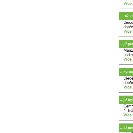
Více.
... JIŽ
Diec
Bítýška)
dobře
Více.
... již 
Manž
hodin
Více.
... byl
Diec
dobře
Více.
... již 
Centr
4. li
Více.
... již 